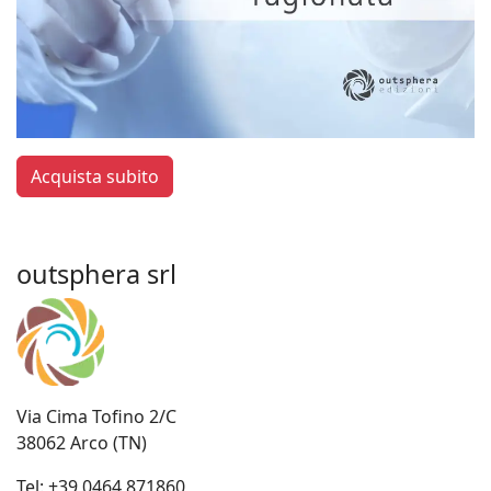
Acquista subito
outsphera srl
Via Cima Tofino 2/C
38062 Arco (TN)
Tel:
+39 0464 871860