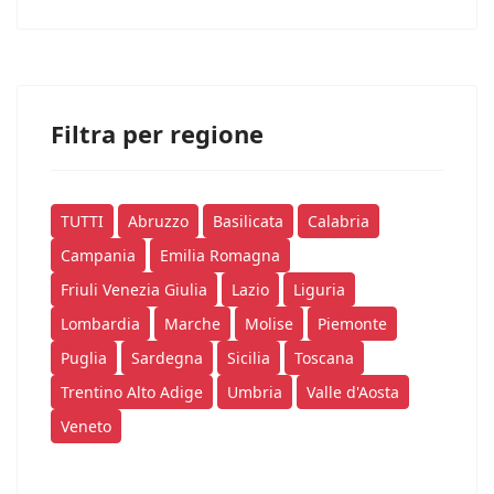
Filtra per regione
TUTTI
Abruzzo
Basilicata
Calabria
Campania
Emilia Romagna
Friuli Venezia Giulia
Lazio
Liguria
Lombardia
Marche
Molise
Piemonte
Puglia
Sardegna
Sicilia
Toscana
Trentino Alto Adige
Umbria
Valle d'Aosta
Veneto