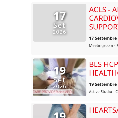
ACLS - 
17
CARDIO
Set
SUPPOR
2026
17 Settembre
Meetingroom - B
BLS HCP
19
HEALTH
Set
19 Settembre
2026
Active Studio - 
HEARTS
19