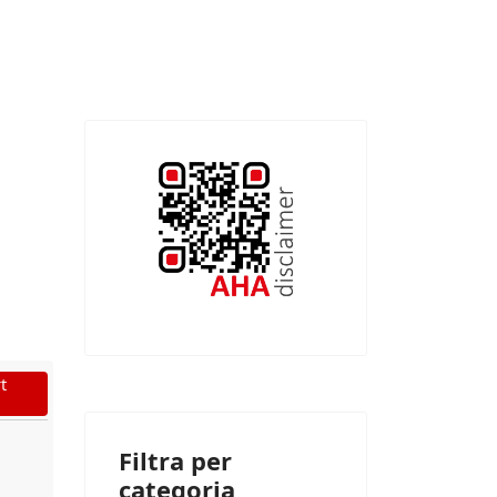
t
Filtra per
categoria