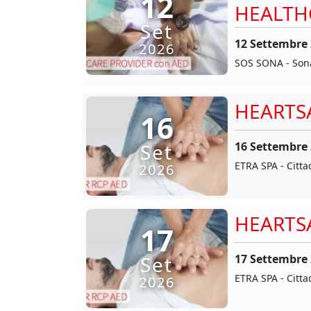
12
HEALTH
Set
12 Settembre
2026
SOS SONA - Sona
HEARTS
16
16 Settembre
Set
ETRA SPA - Citta
2026
HEARTS
17
17 Settembre
Set
ETRA SPA - Citta
2026