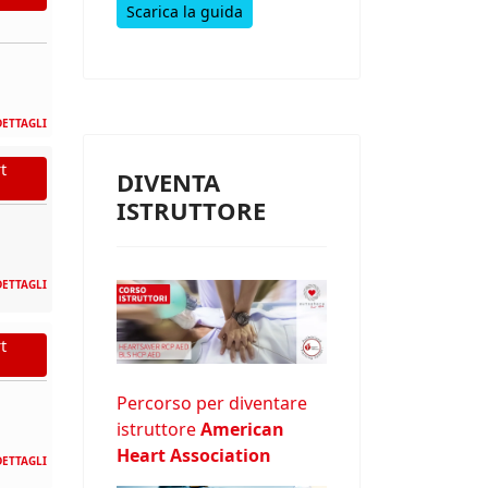
Scarica la guida
DETTAGLI
t
DIVENTA
ISTRUTTORE
DETTAGLI
t
Percorso per diventare
istruttore
American
Heart Association
DETTAGLI