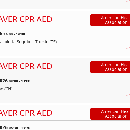
+ 
AVER CPR AED
American Hear
Association
6
14:00
-
19:00
icoletta Segulin - Trieste (TS)
+ 
AVER CPR AED
American Hear
Association
2026
08:00
-
13:00
no (CN)
+ 
AVER CPR AED
American Hear
Association
2026
08:30
-
13:30