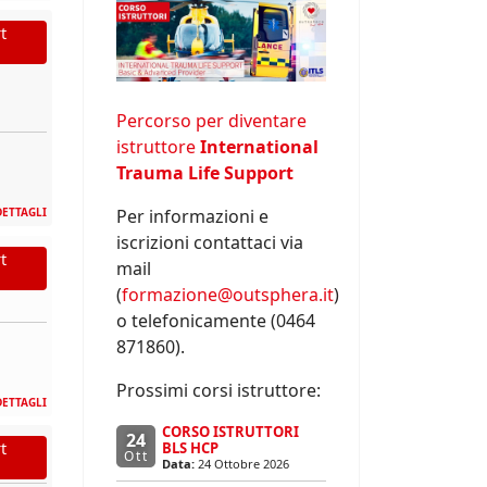
t
Percorso per diventare
istruttore
International
Trauma Life Support
Per informazioni e
DETTAGLI
iscrizioni contattaci via
t
mail
(
formazione@outsphera.it
)
o telefonicamente (0464
871860).
Prossimi corsi istruttore:
DETTAGLI
CORSO ISTRUTTORI
24
t
BLS HCP
Ott
Data:
24 Ottobre 2026