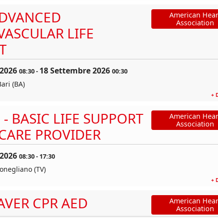
ADVANCED
American Hear
Association
VASCULAR LIFE
T
 2026
18 Settembre 2026
08:30
-
00:30
ari (BA)
+ 
 - BASIC LIFE SUPPORT
American Hear
Association
CARE PROVIDER
 2026
08:30
-
17:30
Conegliano (TV)
+ 
AVER CPR AED
American Hear
Association