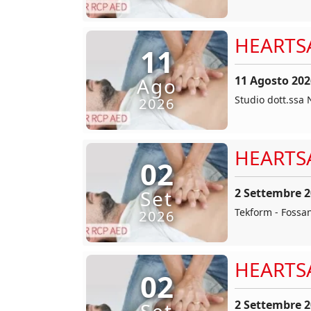
HEARTS
11
11 Agosto 202
Ago
Studio dott.ssa N
2026
HEARTS
02
2 Settembre 
Set
Tekform - Fossa
2026
HEARTS
02
2 Settembre 
Set