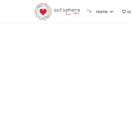
">
Home
ou