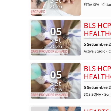
ETRA SPA - Citta
2026
BLS HCP
05
HEALTH
Set
5 Settembre 
2026
Active Studio - 
BLS HCP
05
HEALTH
Set
5 Settembre 
2026
SOS SONA - Sona