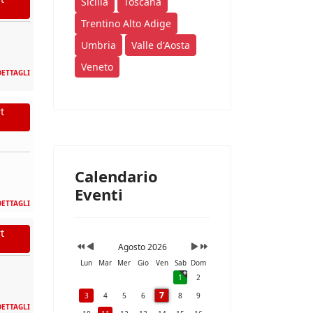
Sicilia
Toscana
Trentino Alto Adige
Umbria
Valle d'Aosta
Veneto
DETTAGLI
t
Calendario
Eventi
DETTAGLI
t
Agosto 2026
Lun
Mar
Mer
Gio
Ven
Sab
Dom
1
2
7
3
4
5
6
8
9
DETTAGLI