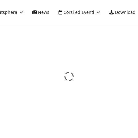
tsphera
News
Corsi ed Eventi
Download