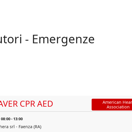
tori - Emergenze
AVER CPR AED
American Hear
Association
08:00
-
13:00
hera srl - Faenza (RA)