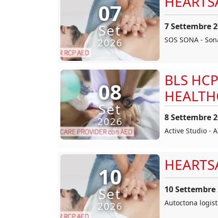
HEARTS
07
7 Settembre 
Set
SOS SONA - Sona
2026
BLS HCP
08
HEALTH
Set
8 Settembre 
2026
Active Studio - 
HEARTS
10
10 Settembre
Set
Autoctona logisti
2026