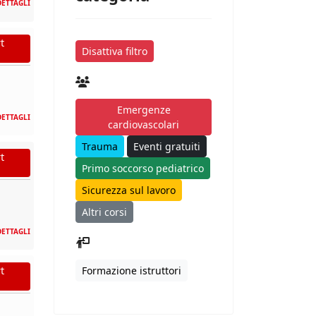
DETTAGLI
t
Disattiva filtro
Emergenze
DETTAGLI
cardiovascolari
Trauma
Eventi gratuiti
t
Primo soccorso pediatrico
Sicurezza sul lavoro
Altri corsi
DETTAGLI
Formazione istruttori
t