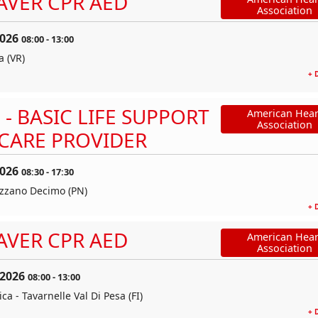
AVER CPR AED
Association
2026
08:00
-
13:00
 (VR)
+ 
 - BASIC LIFE SUPPORT
American Hear
Association
CARE PROVIDER
2026
08:30
-
17:30
Azzano Decimo (PN)
+ 
AVER CPR AED
American Hear
Association
 2026
08:00
-
13:00
ca - Tavarnelle Val Di Pesa (FI)
+ 