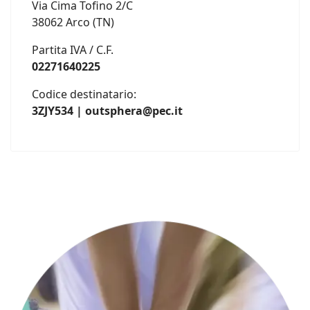
Via Cima Tofino 2/C
38062 Arco (TN)
Partita IVA / C.F.
02271640225
Codice destinatario:
3ZJY534 | outsphera@pec.it