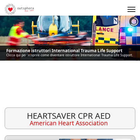
Precedente
Precedente
successivo
successivo
Formazione istruttori International Trauma Life Support
Clicca qui per scoprire come diventare istruttore International Trauma Life Support.
HEARTSAVER CPR AED
American Heart Association