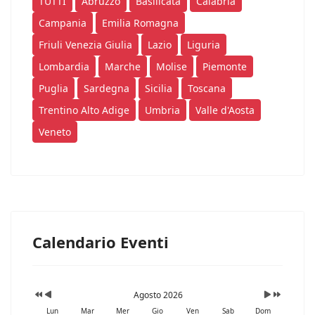
TUTTI
Abruzzo
Basilicata
Calabria
Campania
Emilia Romagna
Friuli Venezia Giulia
Lazio
Liguria
Lombardia
Marche
Molise
Piemonte
Puglia
Sardegna
Sicilia
Toscana
Trentino Alto Adige
Umbria
Valle d'Aosta
Veneto
Calendario Eventi
Agosto 2026
Lun
Mar
Mer
Gio
Ven
Sab
Dom