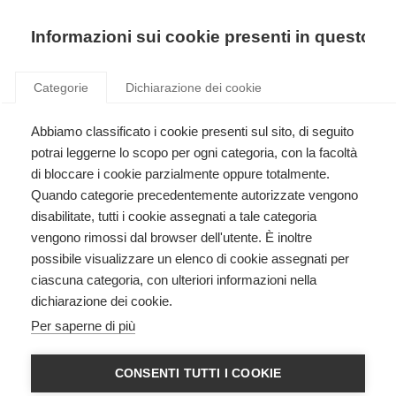
Precedente
Precedente
successivo
successivo
Informazioni sui cookie presenti in questo si
Categorie
Dichiarazione dei cookie
Abbiamo classificato i cookie presenti sul sito, di seguito
Formazione ECM
potrai leggerne lo scopo per ogni categoria, con la facoltà
Accreditamento e gestione di eventi formativi ECM.
di bloccare i cookie parzialmente oppure totalmente.
Quando categorie precedentemente autorizzate vengono
disabilitate, tutti i cookie assegnati a tale categoria
vengono rimossi dal browser dell'utente. È inoltre
possibile visualizzare un elenco di cookie assegnati per
ciascuna categoria, con ulteriori informazioni nella
dichiarazione dei cookie.
HEARTSAVER CPR AED
Per saperne di più
American Heart Association
CONSENTI TUTTI I COOKIE