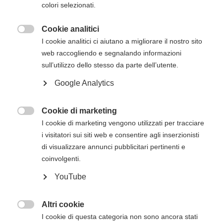
via mail successivamente all'iscrizione online.
colori selezionati.
Cookie analitici

I cookie analitici ci aiutano a migliorare il nostro sito
Descrizione del corso
web raccogliendo e segnalando informazioni
Il
corso Heartsaver RCP AED dell’American
sull’utilizzo dello stesso da parte dell’utente.
Heart Association
ha lo scopo di trasmettere
Google Analytics
agli studenti le competenze fondamentali e le
conoscenze necessarie per rispondere alle
emergenze e gestirle nei minuti che precedono
Cookie di marketing

l’arrivo del Sistema di Emergenza Territoriale
I cookie di marketing vengono utilizzati per tracciare
(operatori di primo intervento).
i visitatori sui siti web e consentire agli inserzionisti
di visualizzare annunci pubblicitari pertinenti e
Il corso Heartsaver RCP AED consentirà agli
coinvolgenti.
studenti di apprendere argomenti quali
YouTube
RCP e uso dell'AED sugli adulti
Moduli opzionali di RCP e uso dell'AED sui
Altri cookie
bambini e RCP sui lattanti

I cookie di questa categoria non sono ancora stati