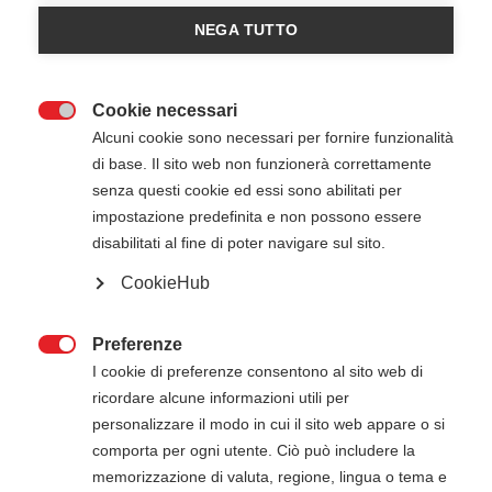
NEGA TUTTO
Cookie necessari

Alcuni cookie sono necessari per fornire funzionalità
di base. Il sito web non funzionerà correttamente
senza questi cookie ed essi sono abilitati per
8 Giugno 2026
09:00
-
14:00
impostazione predefinita e non possono essere
EMILAV ( azienda Logitech) - San Giuliano
disabilitati al fine di poter navigare sul sito.
Milanese (MI)
CookieHub
Preferenze
ATTENZIONE

I cookie di preferenze consentono al sito web di
Il pagamento della quota di iscrizione deve
ricordare alcune informazioni utili per
essere effettuato entro 5 giorni dalla data di
personalizzare il modo in cui il sito web appare o si
inizio del corso. Gli estremi per il pagamento, se
comporta per ogni utente. Ciò può includere la
non presenti in questa pagina, verranno inviati
memorizzazione di valuta, regione, lingua o tema e