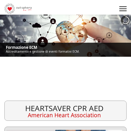
Precedente
Precedente
successivo
successivo
Formazione ECM
Accreditamento e gestione di eventi formativi ECM.
HEARTSAVER CPR AED
American Heart Association