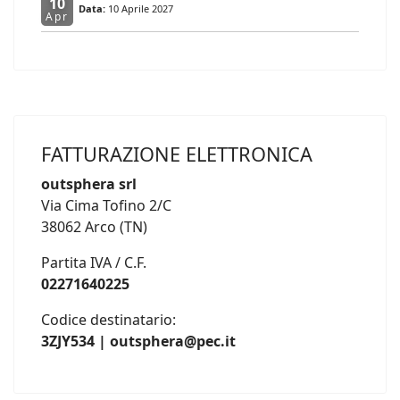
10
Data:
10 Aprile 2027
Apr
FATTURAZIONE ELETTRONICA
outsphera srl
Via Cima Tofino 2/C
38062 Arco (TN)
Partita IVA / C.F.
02271640225
Codice destinatario:
3ZJY534 | outsphera@pec.it