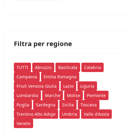
Filtra per regione
TUTTI
Abruzzo
Basilicata
Calabria
Campania
Emilia Romagna
Friuli Venezia Giulia
Lazio
Liguria
Lombardia
Marche
Molise
Piemonte
Puglia
Sardegna
Sicilia
Toscana
Trentino Alto Adige
Umbria
Valle d'Aosta
Veneto