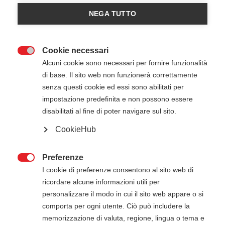
NEGA TUTTO
Cookie necessari

Alcuni cookie sono necessari per fornire funzionalità
di base. Il sito web non funzionerà correttamente
senza questi cookie ed essi sono abilitati per
impostazione predefinita e non possono essere
23 Novembre 2025
09:30
-
17:30
disabilitati al fine di poter navigare sul sito.
SCUOLA DI DANZA VERA - Romagnano Sesia NO
CookieHub
Preferenze
ATTENZIONE

I cookie di preferenze consentono al sito web di
ricordare alcune informazioni utili per
Il pagamento della quota di iscrizione deve
personalizzare il modo in cui il sito web appare o si
essere effettuato entro 5 giorni dalla data di
comporta per ogni utente. Ciò può includere la
inizio del corso. Gli estremi per il pagamento, se
memorizzazione di valuta, regione, lingua o tema e
non presenti in questa pagina, verranno inviati