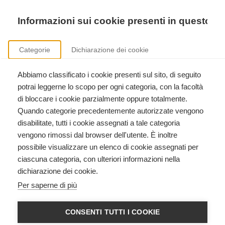
Precedente
Precedente
successivo
successivo
Informazioni sui cookie presenti in questo si
Categorie
Dichiarazione dei cookie
Abbiamo classificato i cookie presenti sul sito, di seguito
Corsi International Trauma Life Support
potrai leggerne lo scopo per ogni categoria, con la facoltà
ITLS Basic, ITLS Advanced, ITLS Duty to Respond, formazione istruttori.
di bloccare i cookie parzialmente oppure totalmente.
Quando categorie precedentemente autorizzate vengono
disabilitate, tutti i cookie assegnati a tale categoria
vengono rimossi dal browser dell'utente. È inoltre
possibile visualizzare un elenco di cookie assegnati per
ciascuna categoria, con ulteriori informazioni nella
dichiarazione dei cookie.
BLS Health Care Provider AED
Per saperne di più
American Heart Association
American Heart Association
CONSENTI TUTTI I COOKIE