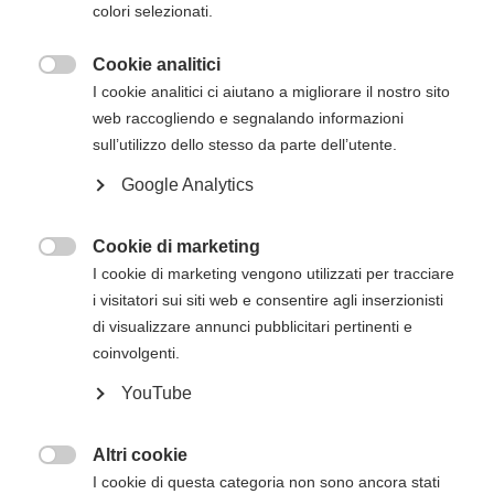
colori selezionati.
via mail successivamente all'iscrizione online.
Cookie analitici

Descrizione del corso
I cookie analitici ci aiutano a migliorare il nostro sito
web raccogliendo e segnalando informazioni
Il
corso di BLS HCP con AED per operatori
sull’utilizzo dello stesso da parte dell’utente.
sanitari e soccorritori dell'American Heart
Google Analytics
Association
è innovativo non solo per i
contenuti che si basano sulle evidenze, ma
anche per l'utilizzo di una metodologia
Cookie di marketing

comprovata che può migliorare sensibilmente
I cookie di marketing vengono utilizzati per tracciare
sia l'apprendimento sia il mantenimento delle
i visitatori sui siti web e consentire agli inserzionisti
competenze salvavita. Questo corso forma gli
di visualizzare annunci pubblicitari pertinenti e
studenti a riconoscere prontamente diverse
coinvolgenti.
emergenze potenzialmente letali, a praticare
YouTube
compressioni toraciche di alta qualità, a
eseguire ventilazioni in modo corretto e a
utilizzare l'AED immediatamente dopo averlo
Altri cookie

ricevuto.
I cookie di questa categoria non sono ancora stati