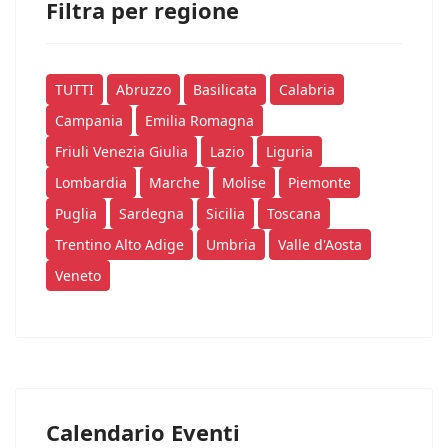
Filtra per regione
TUTTI
Abruzzo
Basilicata
Calabria
Campania
Emilia Romagna
Friuli Venezia Giulia
Lazio
Liguria
Lombardia
Marche
Molise
Piemonte
Puglia
Sardegna
Sicilia
Toscana
Trentino Alto Adige
Umbria
Valle d'Aosta
Veneto
Calendario Eventi