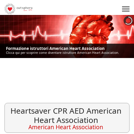
Precedente
Precedente
successivo
successivo
Formazione istruttori American Heart Association
Clicca qui per scoprire come diventare istruttore American Heart Association.
Heartsaver CPR AED American
Heart Association
American Heart Association