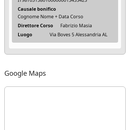
IT98T0313801000000013435425
Causale bonifico
Cognome Nome + Data Corso
Direttore Corso
Fabrizio Masia
Luogo
Via Boves 5 Alessandria AL
Google Maps