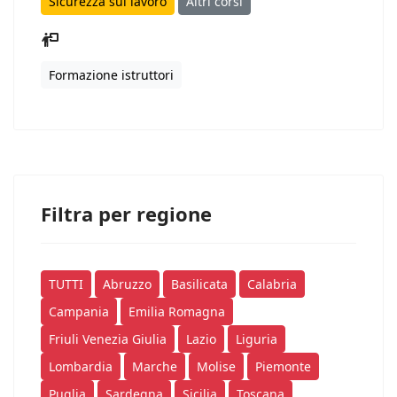
Sicurezza sul lavoro
Altri corsi
Formazione istruttori
Filtra per regione
TUTTI
Abruzzo
Basilicata
Calabria
Campania
Emilia Romagna
Friuli Venezia Giulia
Lazio
Liguria
Lombardia
Marche
Molise
Piemonte
Puglia
Sardegna
Sicilia
Toscana