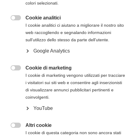
colori selezionati.
inizio del corso. Gli estremi per il pagamento, se
non presenti in questa pagina, verranno inviati
Cookie analitici
via mail successivamente all'iscrizione online.

I cookie analitici ci aiutano a migliorare il nostro sito
web raccogliendo e segnalando informazioni
Descrizione del corso
sull’utilizzo dello stesso da parte dell’utente.
Google Analytics
Il
corso di BLS HCP con AED per operatori
sanitari e soccorritori dell'American Heart
Association
è innovativo non solo per i
Cookie di marketing

contenuti che si basano sulle evidenze, ma
I cookie di marketing vengono utilizzati per tracciare
anche per l'utilizzo di una metodologia
i visitatori sui siti web e consentire agli inserzionisti
comprovata che può migliorare sensibilmente
di visualizzare annunci pubblicitari pertinenti e
sia l'apprendimento sia il mantenimento delle
coinvolgenti.
competenze salvavita. Questo corso forma gli
YouTube
studenti a riconoscere prontamente diverse
emergenze potenzialmente letali, a praticare
compressioni toraciche di alta qualità, a
Altri cookie

eseguire ventilazioni in modo corretto e a
I cookie di questa categoria non sono ancora stati