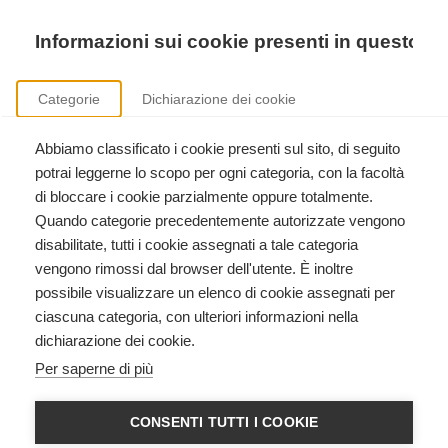
Precedente
Precedente
successivo
successivo
Informazioni sui cookie presenti in questo si
Categorie
Dichiarazione dei cookie
Abbiamo classificato i cookie presenti sul sito, di seguito
Formazione istruttori American Heart Association
potrai leggerne lo scopo per ogni categoria, con la facoltà
Clicca qui per scoprire come diventare istruttore American Heart Association.
di bloccare i cookie parzialmente oppure totalmente.
Quando categorie precedentemente autorizzate vengono
disabilitate, tutti i cookie assegnati a tale categoria
vengono rimossi dal browser dell'utente. È inoltre
possibile visualizzare un elenco di cookie assegnati per
ciascuna categoria, con ulteriori informazioni nella
dichiarazione dei cookie.
BLS HCP - BASIC LIFE SUPPORT
Per saperne di più
HEALTHCARE PROVIDER
American Heart Association
CONSENTI TUTTI I COOKIE