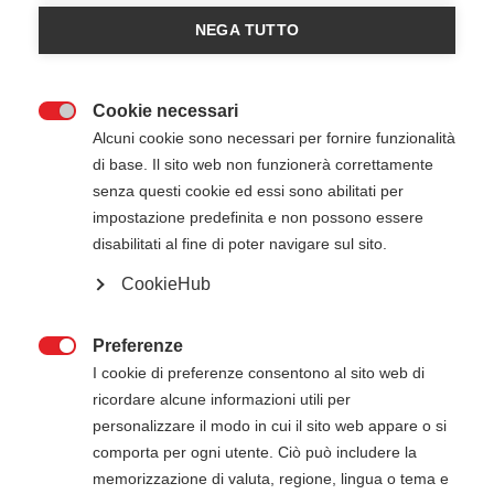
Registrazioni chiuse
NEGA TUTTO
Cookie necessari

Alcuni cookie sono necessari per fornire funzionalità
di base. Il sito web non funzionerà correttamente
senza questi cookie ed essi sono abilitati per
impostazione predefinita e non possono essere
disabilitati al fine di poter navigare sul sito.
CookieHub
25 Maggio 2026
14:00
-
22:00
Croce Bianca Andora - Andora (SV)
Preferenze

I cookie di preferenze consentono al sito web di
ricordare alcune informazioni utili per
ATTENZIONE
personalizzare il modo in cui il sito web appare o si
comporta per ogni utente. Ciò può includere la
Il pagamento della quota di iscrizione deve
memorizzazione di valuta, regione, lingua o tema e
essere effettuato entro 5 giorni dalla data di