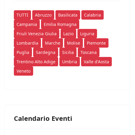
TUTTI
Abruzzo
Basilicata
Calabria
Campania
Emilia Romagna
Friuli Venezia Giulia
Lazio
Liguria
Lombardia
Marche
Molise
Piemonte
Puglia
Sardegna
Sicilia
Toscana
Trentino Alto Adige
Umbria
Valle d'Aosta
Veneto
Calendario Eventi