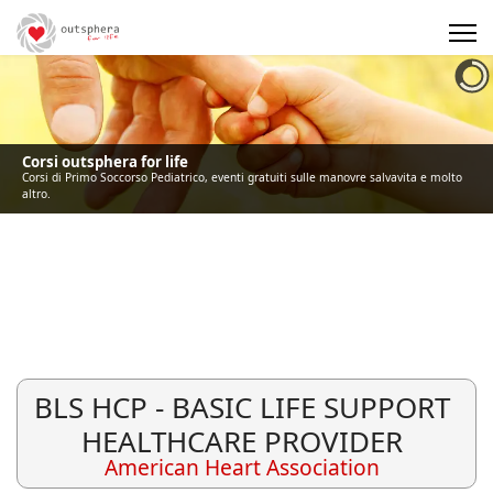
Precedente
Precedente
successivo
successivo
Corsi outsphera for life
Corsi di Primo Soccorso Pediatrico, eventi gratuiti sulle manovre salvavita e molto
altro.
BLS HCP - BASIC LIFE SUPPORT
HEALTHCARE PROVIDER
American Heart Association